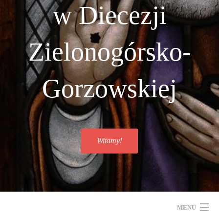
w Diecezji
Zielonogórsko-
Gorzowskiej
Witamy!
MENU