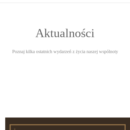
START
O WSPÓLNOCIE
Aktualności
FORMACJA
Poznaj kilka ostatnich wydarzeń z życia naszej wspólnoty
ŚWIADECTWA
INTENCJE
GALERIA
KONTAKT