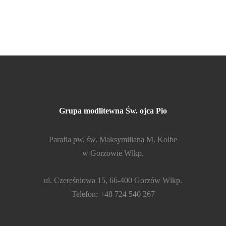
Grupa modlitewna Św. ojca Pio
Parafia pw. św. Maksymiliana M. Kolbe
w Gorzowie Wlkp.
ul. Czereśniowa 15, 66-400 Gorzów Wlkp.
Telefon: +48 724 540 267