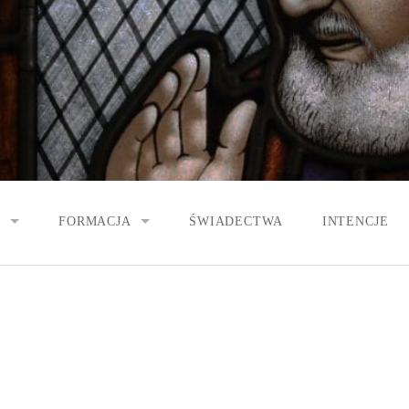
E
FORMACJA
ŚWIADECTWA
INTENCJE
BIOGRAFIA O. PIO
KIEROWNICTWO DUCHOWE
STANIA WSPÓLNOTY
LECTIO DIVINA
WSPÓLNOTY
LEKTURA DUCHOWA