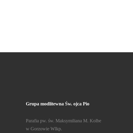
Grupa modlitewna Św. ojca Pio
Parafia pw. św. Maksymiliana M. Kolbe
w Gorzowie Wlkp.