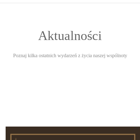
START
O WSPÓLNOCIE
Aktualności
FORMACJA
Poznaj kilka ostatnich wydarzeń z życia naszej wspólnoty
ŚWIADECTWA
INTENCJE
GALERIA
KONTAKT