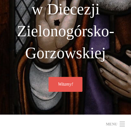
w Diecezji
Zielonogórsko-
Gorzowskiej
Witamy!
MENU