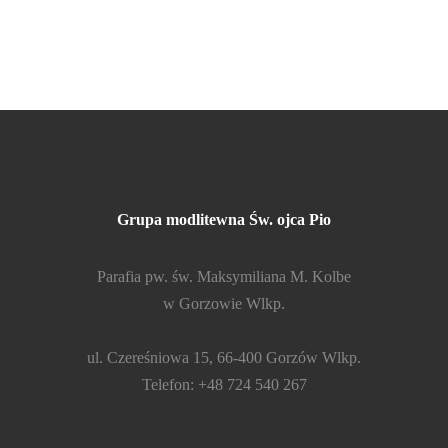
Grupa modlitewna Św. ojca Pio
Parafia pw. św. Maksymiliana M. Kolbe
w Gorzowie Wlkp.
ul. Czereśniowa 15, 66-400 Gorzów Wlkp.
Telefon: +48 724 540 267