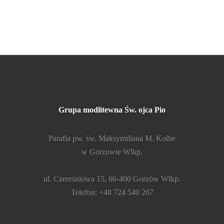
Grupa modlitewna Św. ojca Pio
Parafia pw. św. Maksymiliana M. Kolbe
w Gorzowie Wlkp.
ul. Czereśniowa 15, 66-400 Gorzów Wlkp.
Telefon: +48 724 540 267