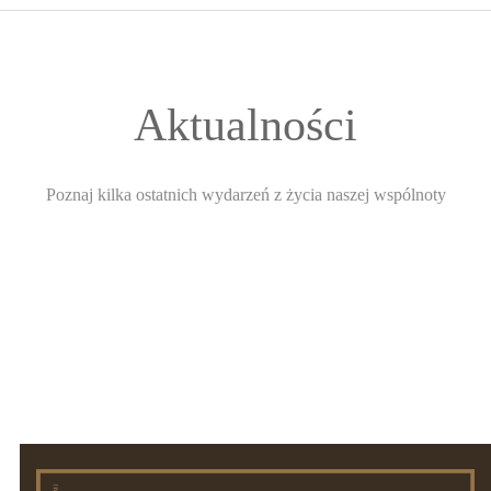
START
O WSPÓLNOCIE
Aktualności
FORMACJA
Poznaj kilka ostatnich wydarzeń z życia naszej wspólnoty
ŚWIADECTWA
INTENCJE
GALERIA
KONTAKT