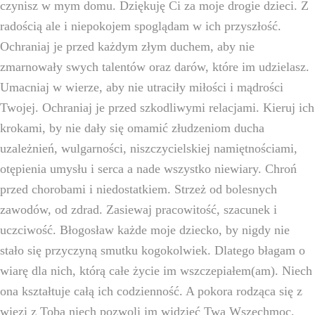
czynisz w mym domu. Dziękuję Ci za moje drogie dzieci. Z
radością ale i niepokojem spoglądam w ich przyszłość.
INTENCJE
Ochraniaj je przed każdym złym duchem, aby nie
GALERIA
zmarnowały swych talentów oraz darów, które im udzielasz.
Umacniaj w wierze, aby nie utraciły miłości i mądrości
KONTAKT
Twojej. Ochraniaj je przed szkodliwymi relacjami. Kieruj ich
krokami, by nie dały się omamić złudzeniom ducha
uzależnień, wulgarności, niszczycielskiej namiętnościami,
otępienia umysłu i serca a nade wszystko niewiary. Chroń
przed chorobami i niedostatkiem. Strzeż od bolesnych
zawodów, od zdrad. Zasiewaj pracowitość, szacunek i
uczciwość. Błogosław każde moje dziecko, by nigdy nie
stało się przyczyną smutku kogokolwiek. Dlatego błagam o
wiarę dla nich, którą całe życie im wszczepiałem(am). Niech
ona kształtuje całą ich codzienność. A pokora rodząca się z
więzi z Tobą niech pozwoli im widzieć Twą Wszechmoc,