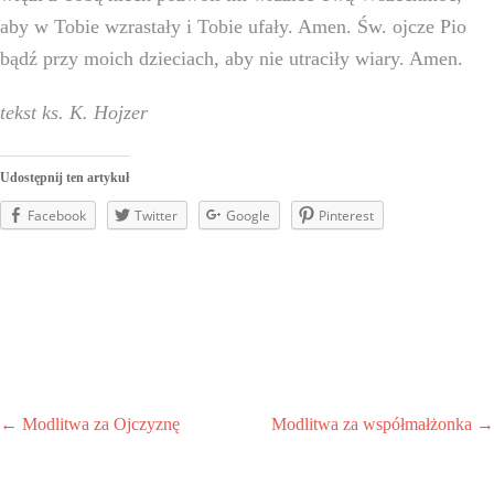
aby w Tobie wzrastały i Tobie ufały. Amen. Św. ojcze Pio
bądź przy moich dzieciach, aby nie utraciły wiary. Amen.
tekst ks. K. Hojzer
Udostępnij ten artykuł
Facebook
Twitter
Google
Pinterest
←
Modlitwa za Ojczyznę
Modlitwa za współmałżonka
→
Post
navigation